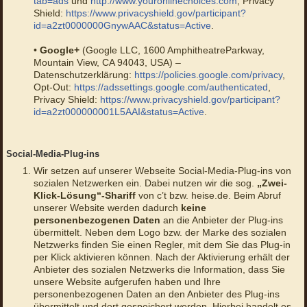
tab=ads
und
http://www.youronlinechoices.com
, Privacy
Shield:
https://www.privacyshield.gov/participant?
id=a2zt0000000GnywAAC&status=Active
.
•
Google+
(Google LLC, 1600 AmphitheatreParkway,
Mountain View, CA 94043, USA) –
Datenschutzerklärung:
https://policies.google.com/privacy
,
Opt-Out:
https://adssettings.google.com/authenticated
,
Privacy Shield:
https://www.privacyshield.gov/participant?
id=a2zt000000001L5AAI&status=Active
.
Social-Media-Plug-ins
Wir setzen auf unserer Webseite Social-Media-Plug-ins von
sozialen Netzwerken ein. Dabei nutzen wir die sog.
„Zwei-
Klick-Lösung“-Shariff
von c’t bzw. heise.de. Beim Abruf
unserer Website werden dadurch
keine
personenbezogenen Daten
an die Anbieter der Plug-ins
übermittelt. Neben dem Logo bzw. der Marke des sozialen
Netzwerks finden Sie einen Regler, mit dem Sie das Plug-in
per Klick aktivieren können. Nach der Aktivierung erhält der
Anbieter des sozialen Netzwerks die Information, dass Sie
unsere Website aufgerufen haben und Ihre
personenbezogenen Daten an den Anbieter des Plug-ins
übermittelt und dort gespeichert werden. Hierbei handelt es