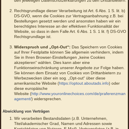
den jeweiligen Datenschutzerklärungen zu den Drittanbietern.
Rechtsgrundlage dieser Verarbeitung ist Art. 6 Abs. 1 S. lit. b)
DS-GVO, wenn die Cookies zur Vertragsanbahnung z.B. bei
Bestellungen gesetzt werden und ansonsten haben wir ein
berechtigtes Interesse an der effektiven Funktionalität der
Website, so dass in dem Falle Art. 6 Abs. 1 S. 1 lit. f) DS-GVO
Rechtsgrundlage ist.
Widerspruch und „Opt-Out“:
Das Speichern von Cookies
auf Ihrer Festplatte können Sie allgemein verhindern, indem
Sie in Ihren Browser-Einstellungen „keine Cookies
akzeptieren“ wählen. Dies kann aber eine
Funktionseinschränkung unserer Angebote zur Folge haben.
Sie können dem Einsatz von Cookies von Drittanbietern zu
Werbezwecken über ein sog. „Opt-out“ über diese
amerikanische Website (
https://optout.aboutads.info
) oder
diese europäische
Website (
http://www.youronlinechoices.com/de/praferenzman
agement/
) widersprechen.
Abwicklung von Verträgen
Wir verarbeiten Bestandsdaten (z.B. Unternehmen,
Titel/akademischer Grad, Namen und Adressen sowie
Kontaktdaten von Nutzern, E-Mail), Vertragsdaten (z.B. in